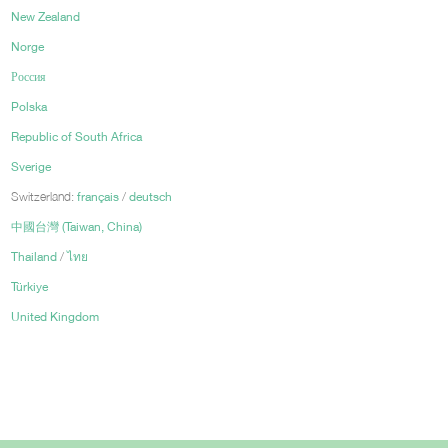
New Zealand
Norge
Россия
Polska
Republic of South Africa
Sverige
Switzerland:
français
/
deutsch
中國台灣 (Taiwan, China)
Thailand
/
ไทย
Türkiye
United Kingdom