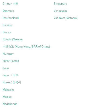
China
/
中国
Singapore
Danmark
Venezuela
Deutschland
Việt Nam (Vietnam)
España
France
Ελλάδα (Greece)
中國香港 (Hong Kong, SAR of China)
Hungary
ישראל
(Israel)
Italia
Japan
/
日本
Korea
/
한국어
Malaysia
Mexico
Nederlands