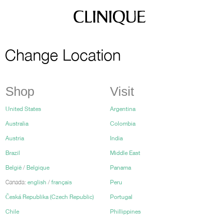
Change Location
Shop
Visit
United States
Argentina
Australia
Colombia
Austria
India
Brazil
Middle East
België
/
Belgique
Panama
Canada:
english
/
français
Peru
Česká Republika (Czech Republic)
Portugal
Chile
Phillippines