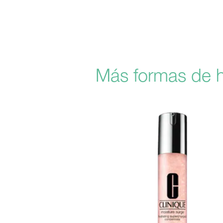
Skip
to
main
content
Más formas de hi