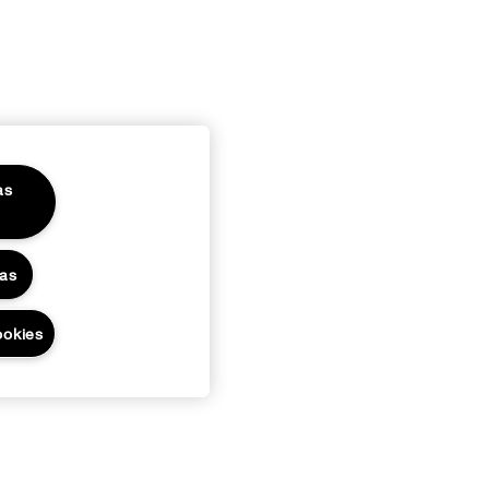
as
das
ookies